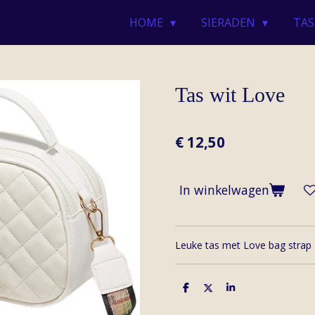
HOME
SIERADEN
TAS
Tas wit Love
€ 12,50
In winkelwagen
Leuke tas met Love bag strap
D
D
S
e
e
h
l
e
a