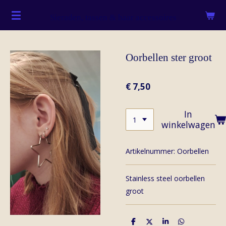
Ga
Sieraden, tassen & haar accessoires
direct
naar
de
Oorbellen ster groot
hoofdinhoud
€ 7,50
In
winkelwagen
Artikelnummer:
Oorbellen
Stainless steel oorbellen
groot
D
D
S
D