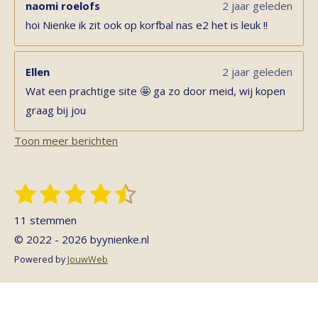
naomi roelofs
2 jaar geleden
hoi Nienke ik zit ook op korfbal nas e2 het is leuk !!
Ellen
2 jaar geleden
Wat een prachtige site 🤩 ga zo door meid, wij kopen
graag bij jou
Toon meer berichten
1
2
3
4
5
S
R
t
s
s
s
s
s
a
e
11 stemmen
t
t
t
t
t
t
m
© 2022 - 2026 byynienke.nl
m
i
e
e
e
e
e
e
Powered by
JouwWeb
n
n
r
r
r
r
r
g
r
r
r
r
: