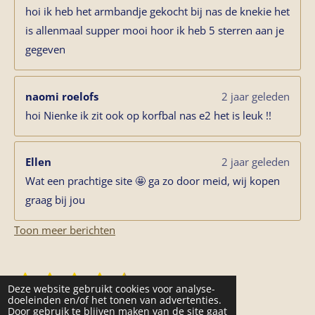
hoi ik heb het armbandje gekocht bij nas de knekie het
is allenmaal supper mooi hoor ik heb 5 sterren aan je
gegeven
naomi roelofs
2 jaar geleden
hoi Nienke ik zit ook op korfbal nas e2 het is leuk !!
Ellen
2 jaar geleden
Wat een prachtige site 🤩 ga zo door meid, wij kopen
graag bij jou
Toon meer berichten
1
2
3
4
5
S
R
Deze website gebruikt cookies voor analyse-
t
s
s
s
s
s
a
doeleinden en/of het tonen van advertenties.
e
11 stemmen
Door gebruik te blijven maken van de site gaat