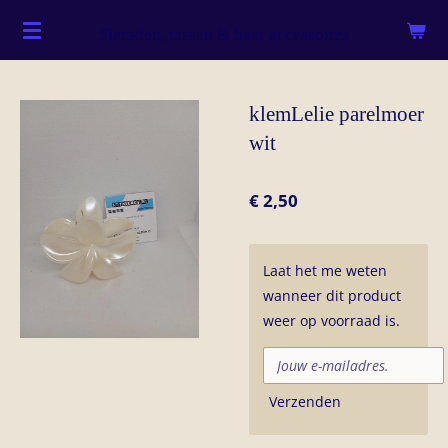
Ga
Sieraden, tassen & haar accessoires
direct
naar
de
klemLelie parelmoer
hoofdinhoud
wit
€ 2,50
Laat het me weten
wanneer dit product
weer op voorraad is.
Verzenden