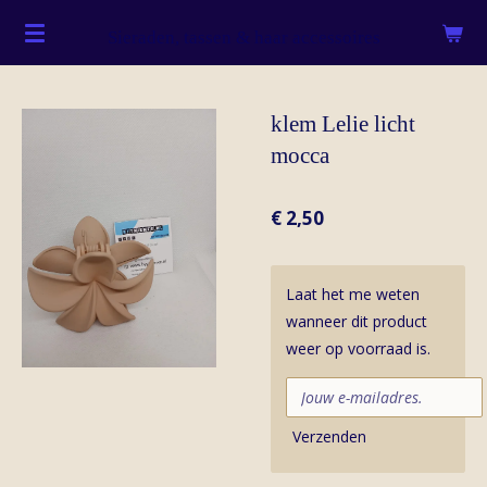
Ga
Sieraden, tassen & haar accessoires
direct
naar
de
klem Lelie licht
hoofdinhoud
mocca
€ 2,50
Laat het me weten
wanneer dit product
weer op voorraad is.
Verzenden