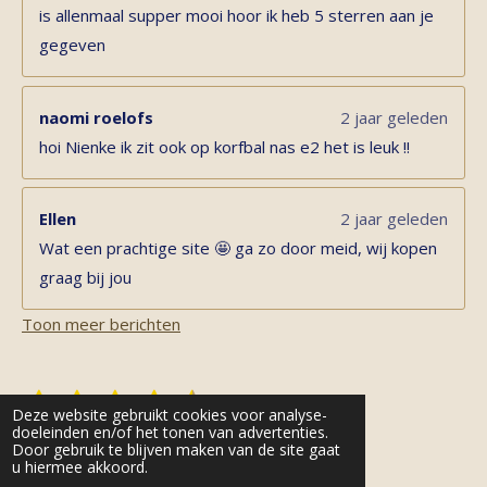
is allenmaal supper mooi hoor ik heb 5 sterren aan je
gegeven
naomi roelofs
2 jaar geleden
hoi Nienke ik zit ook op korfbal nas e2 het is leuk !!
Ellen
2 jaar geleden
Wat een prachtige site 🤩 ga zo door meid, wij kopen
graag bij jou
Toon meer berichten
1
2
3
4
5
S
R
Deze website gebruikt cookies voor analyse-
t
s
s
s
s
s
a
doeleinden en/of het tonen van advertenties.
e
11 stemmen
Door gebruik te blijven maken van de site gaat
t
t
t
t
t
t
m
u hiermee akkoord.
© 2022 - 2026 byynienke.nl
m