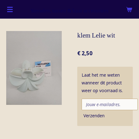
Ga
Sieraden, tassen & haar accessoires
direct
naar
de
klem Lelie wit
hoofdinhoud
€ 2,50
Laat het me weten
wanneer dit product
weer op voorraad is.
Verzenden