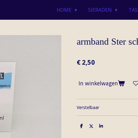
HOME
SIERADEN
TAS
armband Ster sc
€ 2,50
In winkelwagen
Verstelbaar
D
D
S
e
e
h
l
e
a