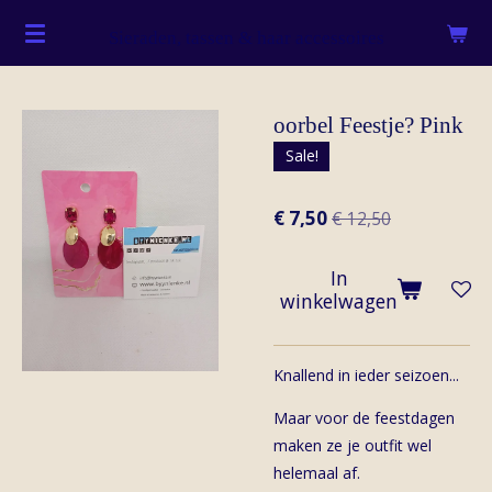
Ga
Sieraden, tassen & haar accessoires
direct
naar
de
oorbel Feestje? Pink
hoofdinhoud
Sale!
€ 7,50
€ 12,50
In
winkelwagen
Knallend in ieder seizoen...
Maar voor de feestdagen
maken ze je outfit wel
helemaal af.