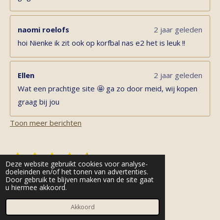
naomi roelofs
2 jaar geleden
hoi Nienke ik zit ook op korfbal nas e2 het is leuk !!
Ellen
2 jaar geleden
Wat een prachtige site 🤩 ga zo door meid, wij kopen
graag bij jou
Toon meer berichten
1
2
3
4
5
S
R
Deze website gebruikt cookies voor analyse-
t
s
s
s
s
s
a
doeleinden en/of het tonen van advertenties.
e
11 stemmen
Door gebruik te blijven maken van de site gaat
t
t
t
t
t
t
m
u hiermee akkoord.
© 2022 - 2026 byynienke.nl
m
i
e
e
e
e
e
e
Powered by
JouwWeb
Akkoord
n
n