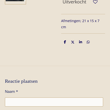
Uitverkocht
Afmetingen; 21 x 15 x 7
cm
D
D
S
D
e
e
h
e
l
e
a
l
e
l
r
e
n
e
n
Reactie plaatsen
Naam *