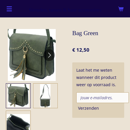
Ga
Sieraden, tassen & haar accessoires
direct
naar
de
Bag Green
hoofdinhoud
€ 12,50
Laat het me weten
wanneer dit product
weer op voorraad is.
Verzenden