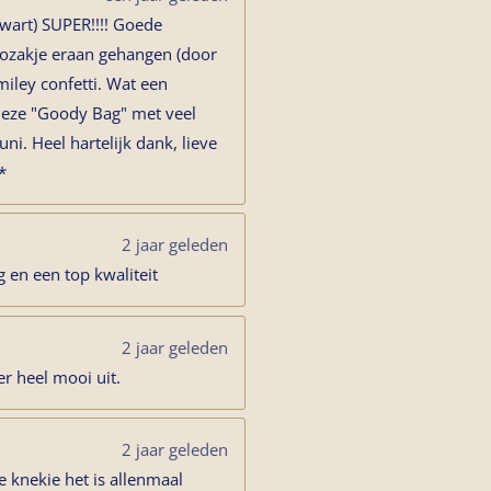
zwart) SUPER!!!! Goede
adozakje eraan gehangen (door
iley confetti. Wat een
 deze "Goody Bag" met veel
uni. Heel hartelijk dank, lieve
*
2 jaar geleden
g en een top kwaliteit
2 jaar geleden
er heel mooi uit.
2 jaar geleden
e knekie het is allenmaal