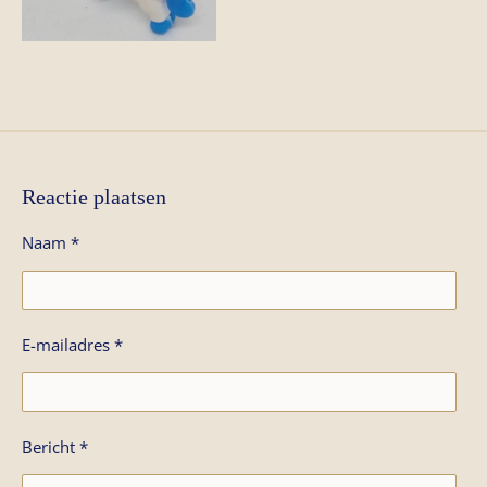
e
l
r
e
n
e
n
Reactie plaatsen
Naam *
E-mailadres *
Bericht *