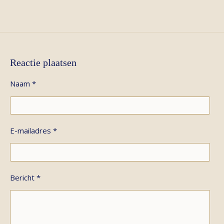
e
l
r
e
n
e
n
Reactie plaatsen
Naam *
E-mailadres *
Bericht *