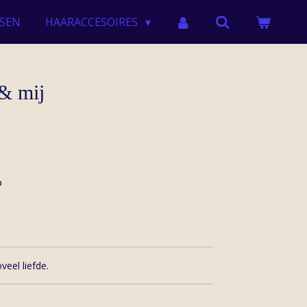
SEN
HAARACCESOIRES
 & mij
eel liefde.