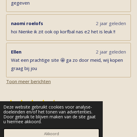
gegeven
naomi roelofs
2 jaar geleden
hoi Nienke ik zit ook op korfbal nas e2 het is leuk !!
Ellen
2 jaar geleden
Wat een prachtige site 🤩 ga zo door meid, wij kopen
graag bij jou
Toon meer berichten
1
2
3
4
5
S
R
Deze website gebruikt cookies voor analyse-
t
s
s
s
s
s
a
doeleinden en/of het tonen van advertenties.
e
11 stemmen
Door gebruik te blijven maken van de site gaat
t
t
t
t
t
t
m
u hiermee akkoord.
© 2022 - 2026 byynienke.nl
m
i
e
e
e
e
e
e
Powered by
JouwWeb
Akkoord
n