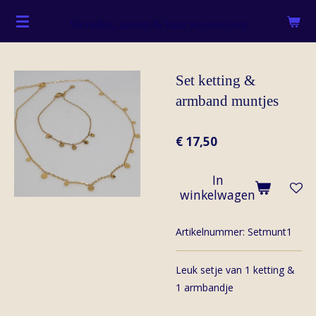
Ga
Sieraden, tassen & haar accessoires
direct
naar
de
Set ketting &
hoofdinhoud
armband muntjes
€ 17,50
In
winkelwagen
Artikelnummer:
Setmunt1
Leuk setje van 1 ketting &
1 armbandje