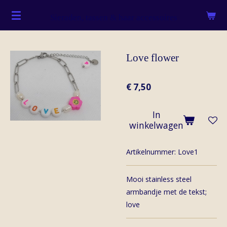
Ga
Sieraden, tassen & haar accessoires
direct
naar
de
Love flower
hoofdinhoud
€ 7,50
In
winkelwagen
Artikelnummer:
Love1
Mooi stainless steel
armbandje met de tekst;
love