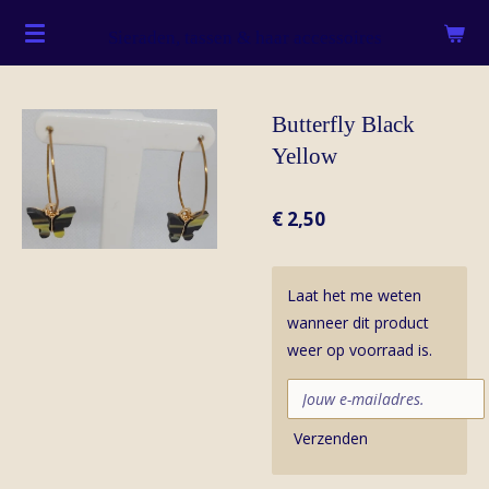
Ga
Sieraden, tassen & haar accessoires
direct
naar
de
Butterfly Black
hoofdinhoud
Yellow
€ 2,50
Laat het me weten
wanneer dit product
weer op voorraad is.
Verzenden