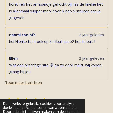
hoi ik heb het armbandje gekocht bij nas de knekie het
is allenmaal supper mooi hoor ik heb 5 sterren aan je
gegeven
naomi roelofs
2 jaar geleden
hoi Nienke ik zit ook op korfbal nas e2 het is leuk !!
Ellen
2 jaar geleden
Wat een prachtige site 🤩 ga zo door meid, wij kopen
graag bij jou
Toon meer berichten
1
2
3
4
5
S
R
Deze website gebruikt cookies voor analyse-
t
s
s
s
s
s
a
doeleinden en/of het tonen van advertenties.
e
11 stemmen
Door gebruik te blijven maken van de site gaat