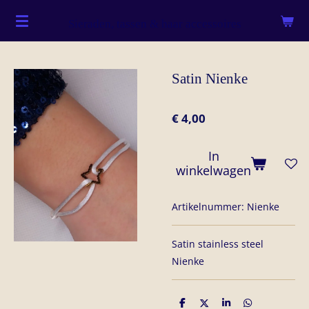
Ga
Sieraden, tassen & haar accessoires
direct
naar
de
Satin Nienke
hoofdinhoud
€ 4,00
In
winkelwagen
Artikelnummer:
Nienke
Satin stainless steel
Nienke
D
D
S
D