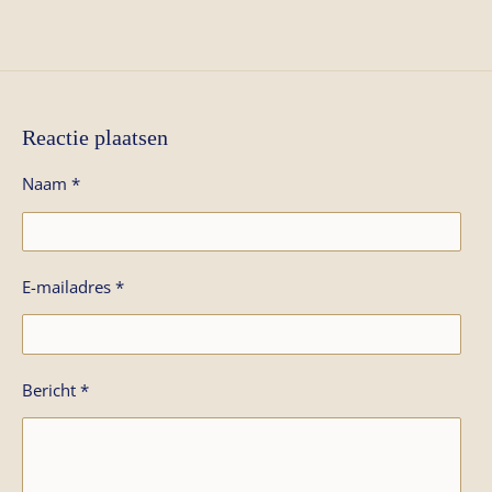
e
l
r
e
n
e
n
Reactie plaatsen
Naam *
E-mailadres *
Bericht *