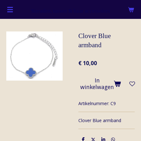
Ga
Sieraden, tassen & haar accessoires
direct
naar
de
Clover Blue
hoofdinhoud
armband
€ 10,00
In
winkelwagen
Artikelnummer:
C9
Clover Blue armband