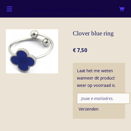
Ga
Sieraden, tassen & haar accessoires
direct
naar
de
Clover blue ring
hoofdinhoud
€ 7,50
Laat het me weten
wanneer dit product
weer op voorraad is.
Verzenden