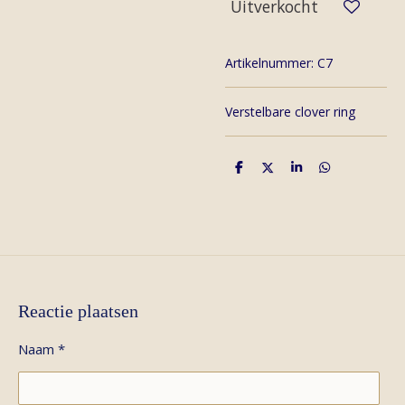
Uitverkocht
Artikelnummer:
C7
Verstelbare clover ring
D
D
S
D
e
e
h
e
l
e
a
l
e
l
r
e
n
e
n
Reactie plaatsen
Naam *